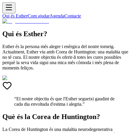
Qui és Esther
Com ajudar
Agenda
Contacte
Qui és Esther?
Esther és la persona més alegre i enèrgica del nostre torneig.
Actualment, Esther viu amb Corea de Huntington: una malaltia que
no té cura. El nostre objectiu és oferir-li totes les cures possibles
perquè la seva vida sigui una mica més còmoda i més plena de
moments feliços.
“
El nostre objectiu és que l'Esther segueixi gaudint de
cada dia envoltada d'estima i alegria.
”
Què és la Corea de Huntington?
La Corea de Huntington és una malaltia neurodegenerativa