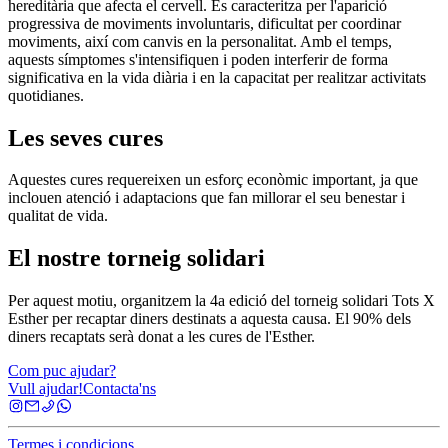
hereditària que afecta el cervell. Es caracteritza per l'aparició
progressiva de moviments involuntaris, dificultat per coordinar
moviments, així com canvis en la personalitat. Amb el temps,
aquests símptomes s'intensifiquen i poden interferir de forma
significativa en la vida diària i en la capacitat per realitzar activitats
quotidianes.
Les seves cures
Aquestes cures requereixen un esforç econòmic important, ja que
inclouen atenció i adaptacions que fan millorar el seu benestar i
qualitat de vida.
El nostre torneig solidari
Per aquest motiu, organitzem la 4a edició del torneig solidari Tots X
Esther per recaptar diners destinats a aquesta causa. El 90% dels
diners recaptats serà donat a les cures de l'Esther.
Com puc ajudar?
Vull ajudar!
Contacta'ns
Termes i condicions